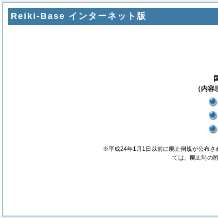
Reiki-Base インターネット版
（内容現
※平成24年1月1日以前に廃止例規が公布
ては、廃止時の附