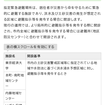
指定緊急避難場所は、 居住者が災害から命を守るために緊急
的に避難する施設であり、洪水及び土砂災害の発生が想定され
る区域に避難指示等を発令する場合に開設します。
現行の運用では、より局所的に避難指示等を発令する際に開設
され、市内全域に避難指示等を発令する場合には避難所（地区
防災センター）と合わせて開設されます。
表の横スクロールを有効にする
施設名
開設基準
東京経済大
市内の土砂災害警戒区域等に指定されている地
学
域や水防法に基づく洪水浸水予想区域に対し、
避難指示等を発令するとき
本町・南町地
域センタ
ー
内藤地域セ
ンター