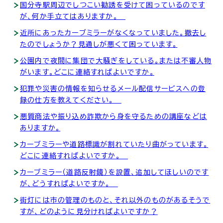
国分寺駅周辺でしつこい勧誘を受けて困っているのです
が、何か手立てはありますか。
近所にあったカーブミラーがなくなっていました。撤去し
たのでしょうか？見通しが悪くて困っています。
公園内で夜間に集団で大騒ぎをしている。または不審人物
がいます。どこに連絡すればよいですか。
犯罪や災害の情報を知らせるメール配信サービスへの登
録の仕方を教えてください。
悪質商法や振り込め詐欺から身を守るための講座などは
ありますか。
カーブミラーや道路標識が割れていたり曲がっています。
どこに連絡すればよいですか。
カーブミラー（道路反射鏡）を設置、追加してほしいのです
が、どうすればよいですか。
街灯には市の管理のものと、それ以外のものがあるそうで
すが、どのように見分ければよいですか？