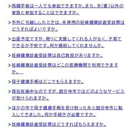
両親学級は一人でも参加できますか。また、夫（妻）以外の
家族と参加することはできますか。
市外に引越ししたときは、未使用の妊婦健康診査受診票は
どうすればよいですか。
出産予定ですが、周りに支援してくれる人がなく、子育て
できるか不安です。何か援助してくれませんか。
妊婦健康診査受診票は自己負担がありますか。
妊婦健康診査受診票はどこの医療機関で利用できます
か。
母子健康手帳はどこでもらえますか。
現在妊娠中なのですが、国分寺市ではどのようなサービス
が受けられますか。
ほかの市で母子健康手帳を受け取ったあと国分寺市に転
入してきました。何か手続きが必要ですか。
妊婦健康診査受診票はどうすればもらえますか。