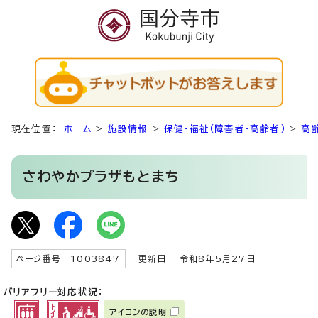
現在位置：
ホーム
>
施設情報
>
保健・福祉（障害者・高齢者）
>
高
さわやかプラザもとまち
ページ番号 1003847
更新日
令和8年5月27日
バリアフリー対応状況：
アイコンの説明