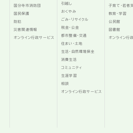
引越し
国分寺市消防団
子育て・若者
おくやみ
国民保護
教育・学習
ごみ・リサイクル
防犯
公民館
税金・公金
災害関連情報
図書館
都市整備・交通
オンライン行政サービス
オンライン行
住まい・土地
生活・自然環境保全
消費生活
コミュニティ
生涯学習
相談
オンライン行政サービス