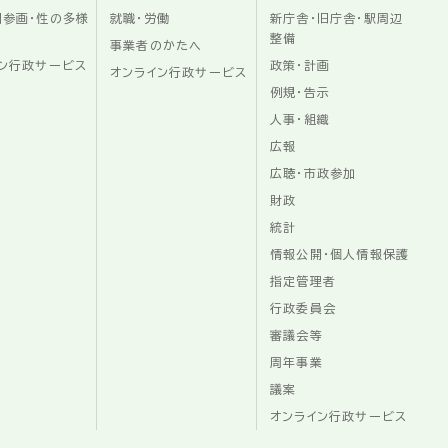
同参画・性の多様
就職・労働
新庁舎・旧庁舎・駅周辺
整備
事業者のかたへ
ン行政サービス
政策・計画
オンライン行政サービス
例規・告示
人事・組織
広報
広聴・市政参加
財政
統計
情報公開・個人情報保護
指定管理者
行政委員会
審議会等
周年事業
議案
オンライン行政サービス