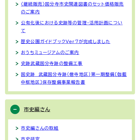
〈継続販売〉国分寺市史関連図書のセット価格販売
のご案内
公有化後における史跡等の管理・活用計画につい
て
歴史公園ガイドブックVer7が完成しました
おうちミュージアムのご案内
史跡武蔵国分寺跡の整備工事
国史跡 武蔵国分寺跡（僧寺地区）第一期整備〔伽藍
中枢地区〕保存整備事業報告書
市史編さん
市史編さんの取組
市史研究