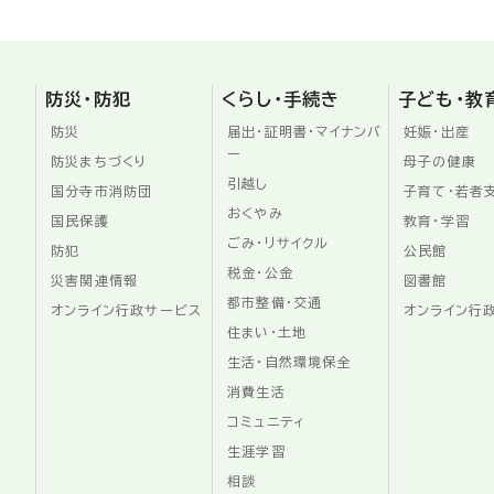
防災・防犯
くらし・手続き
子ども・教
防災
届出・証明書・マイナンバ
妊娠・出産
ー
防災まちづくり
母子の健康
引越し
国分寺市消防団
子育て・若者
おくやみ
国民保護
教育・学習
ごみ・リサイクル
防犯
公民館
税金・公金
災害関連情報
図書館
都市整備・交通
オンライン行政サービス
オンライン行
住まい・土地
生活・自然環境保全
消費生活
コミュニティ
生涯学習
相談