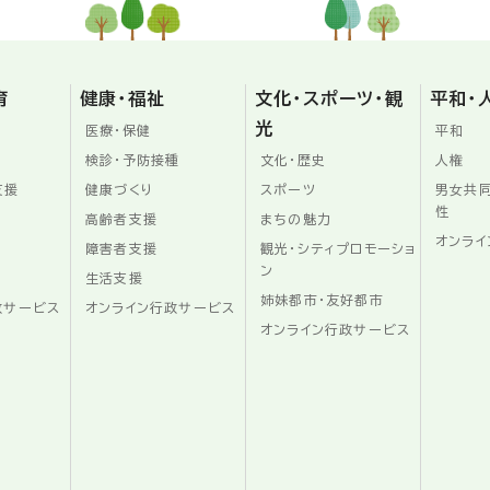
育
健康・福祉
文化・スポーツ・観
平和・
光
医療・保健
平和
検診・予防接種
文化・歴史
人権
支援
健康づくり
スポーツ
男女共
性
高齢者支援
まちの魅力
オンライ
障害者支援
観光・シティプロモーショ
ン
生活支援
姉妹都市・友好都市
政サービス
オンライン行政サービス
オンライン行政サービス