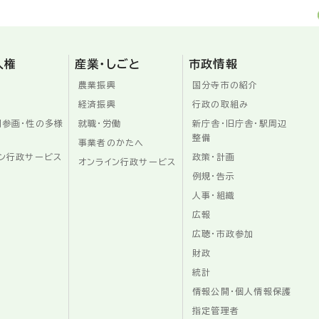
人権
産業・しごと
市政情報
農業振興
国分寺市の紹介
経済振興
行政の取組み
同参画・性の多様
就職・労働
新庁舎・旧庁舎・駅周辺
整備
事業者のかたへ
ン行政サービス
政策・計画
オンライン行政サービス
例規・告示
人事・組織
広報
広聴・市政参加
財政
統計
情報公開・個人情報保護
指定管理者