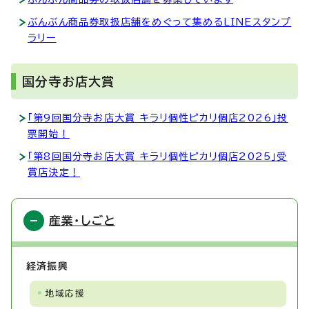
ぶんぶん商品券取扱店舗をめぐって集めるLINEスタンプ
ラリー
国分寺お店大賞
「第9回国分寺お店大賞 キラリ個性ピカリ個店2026」投
票開始！
「第8回国分寺お店大賞 キラリ個性ピカリ個店2025」受
賞店決定！
産業・しごと
経済振興
地域応援