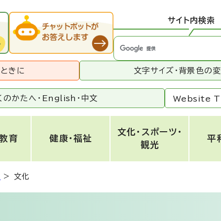
サイト内検索
うときに
文字サイズ・背景色の
くのかたへ・
English
・
中文
Website T
文化・スポーツ・
・教育
健康・福祉
平
観光
史
>
文化