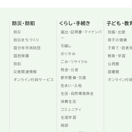
防災・防犯
くらし・手続き
子ども・教
防災
届出・証明書・マイナンバ
妊娠・出産
ー
防災まちづくり
母子の健康
引越し
国分寺市消防団
子育て・若者
おくやみ
国民保護
教育・学習
ごみ・リサイクル
防犯
公民館
税金・公金
災害関連情報
図書館
都市整備・交通
オンライン行政サービス
オンライン行
住まい・土地
生活・自然環境保全
消費生活
コミュニティ
生涯学習
相談