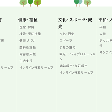
育
健康・福祉
文化・スポーツ・観
平和・
光
医療・保健
平和
検診・予防接種
文化・歴史
人権
支援
健康づくり
スポーツ
男女共
性
高齢者支援
まちの魅力
オンライ
障害者支援
観光・シティプロモーショ
ン
生活支援
姉妹都市・友好都市
政サービス
オンライン行政サービス
オンライン行政サービス