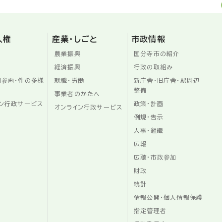
人権
産業・しごと
市政情報
農業振興
国分寺市の紹介
経済振興
行政の取組み
同参画・性の多様
就職・労働
新庁舎・旧庁舎・駅周辺
整備
事業者のかたへ
ン行政サービス
政策・計画
オンライン行政サービス
例規・告示
人事・組織
広報
広聴・市政参加
財政
統計
情報公開・個人情報保護
指定管理者