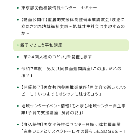
東京都労働相談情報センター セミナー
【動画公開中】重層的支援体制整備事業講演会「岐路に
立たされた地域福祉実践～地域共生社会は実現するの
か～」
親子できこう平和講座
「第24回人権のつどい」を開催します
令和7年度 男女共同参画週間講座「この服、だれの
服？」
【開催終了】男女共同参画推進講座「理美容で楽しくハッ
ピーに！いつまでもオシャレに魅せるコツ」
地域センターイベント情報（もとまち地域センター自主事
業「子育て支援講座 食育の話」）
【申込締切】男女平等推進センター登録団体共催事業
「家事シェアとリスペクト～日々の暮らしにSDGsを～」