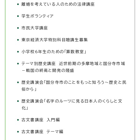
離婚を考えている人のための法律講座
学生ボランティア
市民大学講座
東京経済大学特別科目聴講生募集
小学校6年生のための「算数教室」
テーマ別歴史講座 近世前期の多摩地域と国分寺市域
－戦国の終焉と開発の隆盛
歴史講演会「国分寺市のことをもっと知ろう～歴史と民
俗から」
歴史講演会「名字のルーツに見る日本人のくらしと文
化」
古文書講座 入門編
古文書講座 テーマ編