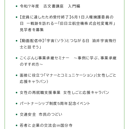
令和7年度 古文書講座 入門編
【定員に達したため受付終了】6月1日人権擁護委員の
日 ー戦跡を訪れるー「旧日立航空機株式会社変電所」
見学者を募集
【動画配信中】「宇宙（ソラ）とつながる日 油井宇宙飛行
士と話そう」
こくぶんじ事業承継セミナー ～事例に学ぶ、事業承継
のすすめ方～
面接に役立つ「マナーとコミュニケーション」（女性しごと
応援キャラバン）
女性の再就職支援事業 女性しごと応援キャラバン
パートナーシップ制度5周年記念イベント
交通安全 市民のつどい
若者と企業の交流会in国分寺