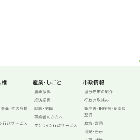
人権
産業・しごと
市政情報
農業振興
国分寺市の紹介
経済振興
行政の取組み
同参画・性の多様
就職・労働
新庁舎・旧庁舎・駅周辺
整備
事業者のかたへ
ン行政サービス
政策・計画
オンライン行政サービス
例規・告示