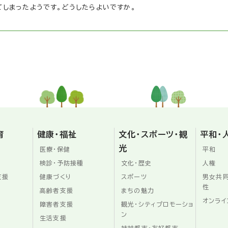
しまったようです。どうしたらよいですか。
育
健康・福祉
文化・スポーツ・観
平和・
光
医療・保健
平和
検診・予防接種
文化・歴史
人権
支援
健康づくり
スポーツ
男女共
性
高齢者支援
まちの魅力
オンライ
障害者支援
観光・シティプロモーショ
ン
生活支援