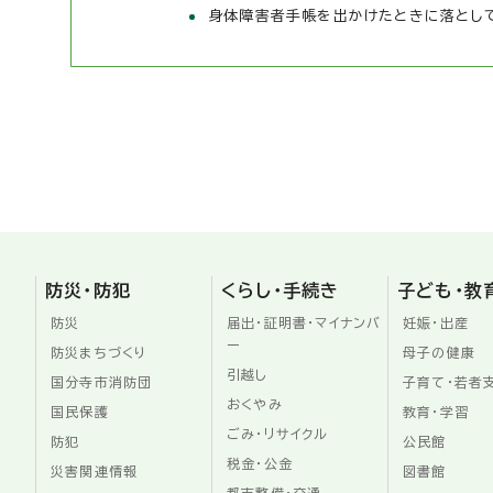
身体障害者手帳を出かけたときに落として
防災・防犯
くらし・手続き
子ども・教
防災
届出・証明書・マイナンバ
妊娠・出産
ー
防災まちづくり
母子の健康
引越し
国分寺市消防団
子育て・若者
おくやみ
国民保護
教育・学習
ごみ・リサイクル
防犯
公民館
税金・公金
災害関連情報
図書館