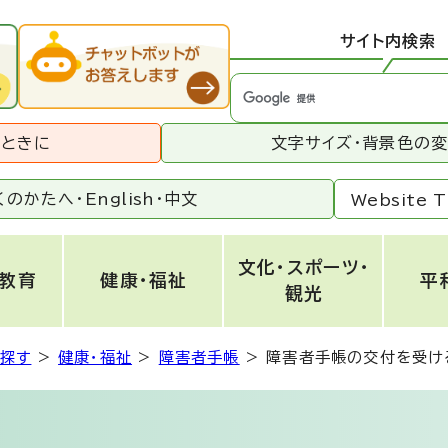
サイト内検索
うときに
文字サイズ・背景色の
くのかたへ・
English
・
中文
Website T
文化・スポーツ・
・教育
健康・福祉
平
観光
ら探す
>
健康・福祉
>
障害者手帳
>
障害者手帳の交付を受け