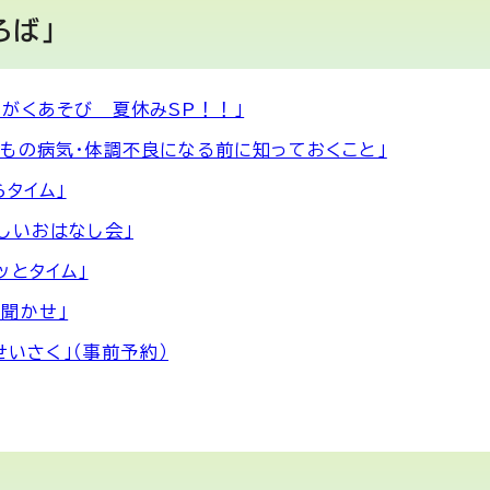
ろば」
がくあそび 夏休みSP！！」
もの病気・体調不良になる前に知っておくこと」
タイム」
しいおはなし会」
ッとタイム」
聞かせ」
せいさく」（事前予約）