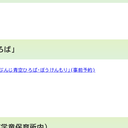
ろば」
んじ青空ひろば・ぼうけんもり」(事前予約)
町学童保育所内）