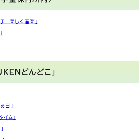
ぼ 楽しく音楽」
」
UKENどんどこ」
る日」
タイム」
」