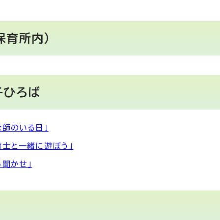
保育所内）
子ひろば
産師のいる日」
育士と一緒に遊ぼう」
み聞かせ」