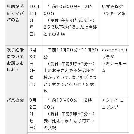
年齢が若
10月
午前10時00分～12時
いずみ保健
いママパ
11日
00分
センター2階
パの会
（日
（受付：午前9時50分～）
曜
25歳以下の妊婦または産婦
日）
とその家族
次子妊活
8月
午前10時00分～11時30
cocobunji
について
30
分
プラザ
お話しま
日
（受付：午前9時50分～）
セミナールー
しょう
（日
上のお子さんを不妊治療で
ム
曜
授かっていて、次子妊活につ
日）
いて考えている方とその家
族
パパの会
8月
午前10時00分～12時
アクティ・コ
2日
00分
コブンジ
（日
（受付：午前9時50分～）
曜
妻が妊娠中または子育て中
日）
の父親