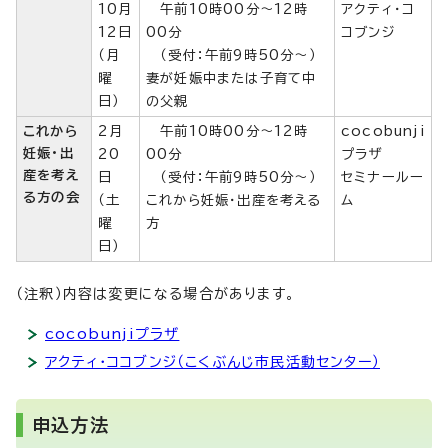
10月
午前10時00分～12時
アクティ・コ
12日
00分
コブンジ
（月
（受付：午前9時50分～）
曜
妻が妊娠中または子育て中
日）
の父親
これから
2月
午前10時00分～12時
cocobunji
妊娠・出
20
00分
プラザ
産を考え
日
（受付：午前9時50分～）
セミナールー
る方の会
（土
これから妊娠・出産を考える
ム
曜
方
日）
（注釈）内容は変更になる場合があります。
cocobunjiプラザ
アクティ・ココブンジ（こくぶんじ市民活動センター）
申込方法