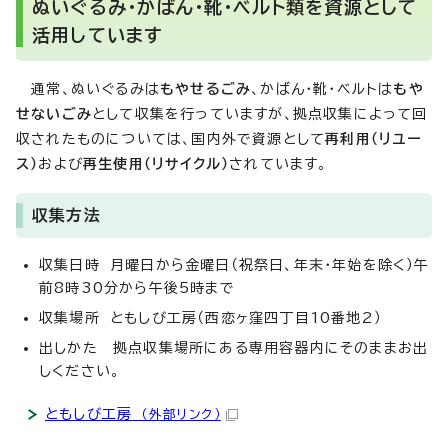
ぬいぐるみ・かばん・靴・ベルト類を資源として
活用しています
通常、ぬいぐるみは
もやせるごみ
、かばん・靴・ベルトは
もや
せないごみ
として収集を行っていますが、拠点収集によって回
収されたものについては、国内外で資源として
再利用（リユー
ス）
および
再生使用（リサイクル）
されています。
収集方法
収集日時 月曜日から金曜日（祝祭日、年末・年始を除く）午
前8時30分から午後5時まで
収集場所 ともしび工房（西恋ヶ窪四丁目10番地2）
出しかた 拠点収集場所にある専用容器内にそのままお出
しください。
ともしび工房
（外部リンク）