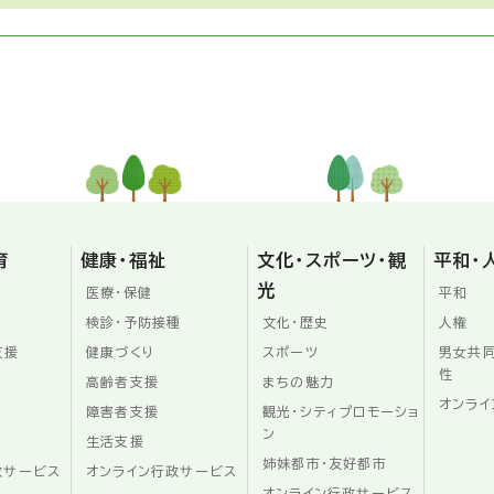
育
健康・福祉
文化・スポーツ・観
平和・
光
医療・保健
平和
検診・予防接種
文化・歴史
人権
支援
健康づくり
スポーツ
男女共
性
高齢者支援
まちの魅力
オンライ
障害者支援
観光・シティプロモーショ
ン
生活支援
姉妹都市・友好都市
政サービス
オンライン行政サービス
オンライン行政サービス