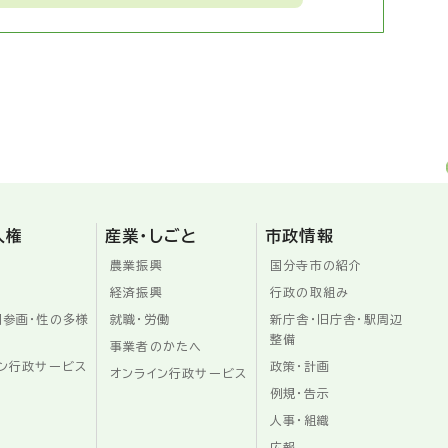
人権
産業・しごと
市政情報
農業振興
国分寺市の紹介
経済振興
行政の取組み
同参画・性の多様
就職・労働
新庁舎・旧庁舎・駅周辺
整備
事業者のかたへ
ン行政サービス
政策・計画
オンライン行政サービス
例規・告示
人事・組織
広報