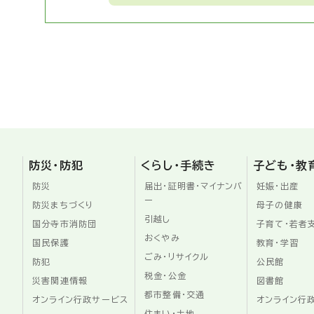
防災・防犯
くらし・手続き
子ども・教
防災
届出・証明書・マイナンバ
妊娠・出産
ー
防災まちづくり
母子の健康
引越し
国分寺市消防団
子育て・若者
おくやみ
国民保護
教育・学習
ごみ・リサイクル
防犯
公民館
税金・公金
災害関連情報
図書館
都市整備・交通
オンライン行政サービス
オンライン行
住まい・土地