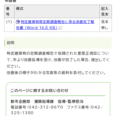
申請書
番
様式
記入
号
見本
(1)
特定建築物等定期調査報告に係る改善完了報
見本
告書 （Word 16.8 KB）
無し
説明
特定建築物の定期調査報告で指摘された要是正項目につい
て、市より改善指導を受け、改善が完了した場合、提出してく
ださい。
改善後の様子がわかる写真等の資料を添付してください。
このページに関する
お問い合わせ
都市企画部 建築指導課
指導・監察担当
電話番号：042-312-8670 ファクス番号：042-
325-1380