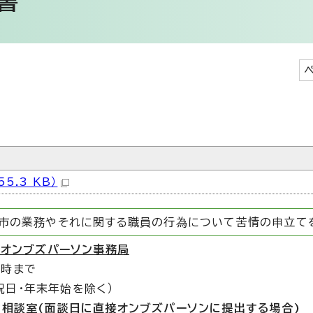
書
5.3 KB）
、市の業務やそれに関する職員の行為について苦情の申立て
・オンブズパーソン事務局
5時まで
祝日・年末年始を除く）
ン相談室(面談日に直接オンブズパーソンに提出する場合)