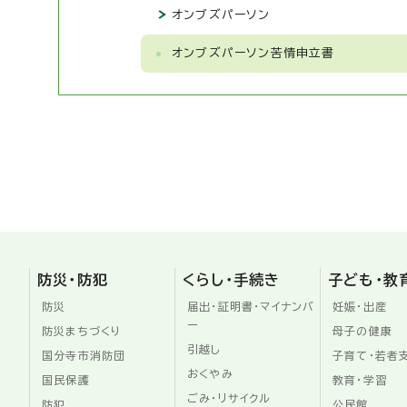
オンブズパーソン
オンブズパーソン苦情申立書
防災・防犯
くらし・手続き
子ども・教
防災
届出・証明書・マイナンバ
妊娠・出産
ー
防災まちづくり
母子の健康
引越し
国分寺市消防団
子育て・若者
おくやみ
国民保護
教育・学習
ごみ・リサイクル
防犯
公民館