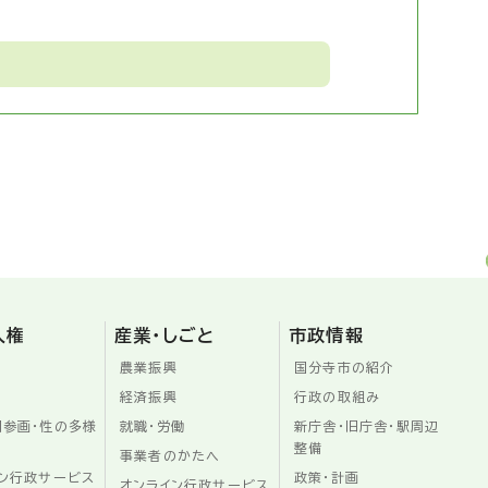
人権
産業・しごと
市政情報
農業振興
国分寺市の紹介
経済振興
行政の取組み
同参画・性の多様
就職・労働
新庁舎・旧庁舎・駅周辺
整備
事業者のかたへ
ン行政サービス
政策・計画
オンライン行政サービス