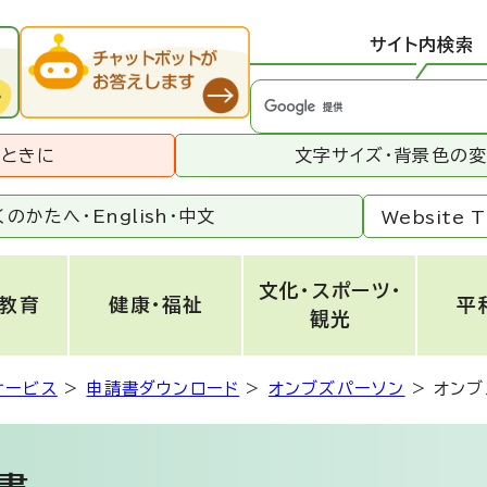
サイト内検索
うときに
文字サイズ・背景色の
くのかたへ・
English
・
中文
Website T
文化・スポーツ・
・教育
健康・福祉
平
観光
サービス
>
申請書ダウンロード
>
オンブズパーソン
>
オンブ