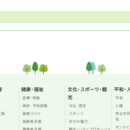
育
健康・福祉
文化・スポーツ・観
平和・
光
医療・保健
平和
検診・予防接種
文化・歴史
人権
支援
健康づくり
スポーツ
男女共
性
高齢者支援
まちの魅力
オンライ
障害者支援
観光・シティプロモーショ