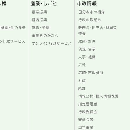
人権
産業・しごと
市政情報
農業振興
国分寺市の紹介
経済振興
行政の取組み
同参画・性の多様
就職・労働
新庁舎・旧庁舎・駅周辺
整備
事業者のかたへ
ン行政サービス
政策・計画
オンライン行政サービス
例規・告示
人事・組織
広報
広聴・市政参加
財政
統計
情報公開・個人情報保護
指定管理者
行政委員会
審議会等
周年事業