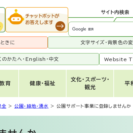
サイト内検索
うときに
文字サイズ・背景色の
くのかたへ・
English
・
中文
Website T
文化・スポーツ・
・教育
健康・福祉
平
観光
保全
>
公園・緑地・湧水
>
公園サポート事業に登録しませんか