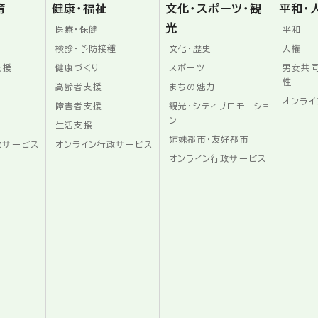
育
健康・福祉
文化・スポーツ・観
平和・
光
医療・保健
平和
検診・予防接種
文化・歴史
人権
支援
健康づくり
スポーツ
男女共
性
高齢者支援
まちの魅力
オンライ
障害者支援
観光・シティプロモーショ
ン
生活支援
姉妹都市・友好都市
政サービス
オンライン行政サービス
オンライン行政サービス