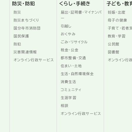
防災・防犯
くらし・手続き
子ども・教
防災
届出・証明書・マイナンバ
妊娠・出産
ー
防災まちづくり
母子の健康
引越し
国分寺市消防団
子育て・若者
おくやみ
国民保護
教育・学習
ごみ・リサイクル
防犯
公民館
税金・公金
災害関連情報
図書館
都市整備・交通
オンライン行政サービス
オンライン行
住まい・土地
生活・自然環境保全
消費生活
コミュニティ
生涯学習
相談
オンライン行政サービス