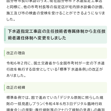
国分寺市長の承認のうえ、現在国分寺市下水道指定工事店
と同様に、他の市町村長等の指定店が宅内排水設備の計画、
施工及び市の検査の受検を受けることができるようになりま
した。
下水道指定工事店の主任技術者専属体制から主任技
術者選任体制へ変更をしました
改正の理由
令和6年2月に、国土交通省から全国市町村が一定の下水道
行政を執行する目安としている「標準下水道条例」の改正が
ありました。
改正の経緯
標準条例では、国で進めていた「デジタル原則に照らした規
則の一括見直しプラン（令和4年6月3日デジタル臨時行政
調査会）」の常駐・専任規則等のアナログ規制の見直しの趣旨