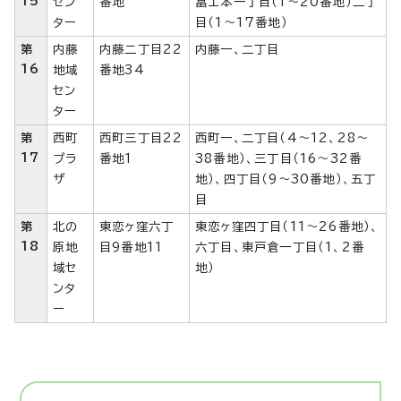
15
セン
番地
富士本一丁目（1～20番地）二丁
ター
目（1～17番地）
第
内藤
内藤二丁目22
内藤一、二丁目
16
地域
番地34
セン
ター
第
西町
西町三丁目22
西町一、二丁目（4～12、28～
17
プラ
番地1
38番地）、三丁目（16～32番
ザ
地）、四丁目（9～30番地）、五丁
目
第
北の
東恋ヶ窪六丁
東恋ヶ窪四丁目（11～26番地）、
18
原地
目9番地11
六丁目、東戸倉一丁目（1、2番
域セ
地）
ンタ
ー