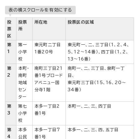
表の横スクロールを有効にする
投
投票
所在地
投票区の区域
票
所
区
第
第一
東元町二丁目
東元町一、二、三丁目（1、2、4、
1
小学
1番20号
5、12～14番）、四丁目（1、2、
校
13～16番）
第
本町・
南町三丁目21
南町一、二、三丁目、泉町一丁
2
南町
番1号ブロード
目、
地域
アベニュー国
東元町三丁目（15、16、20～
セン
分寺1階
34番）
ター
第
第七
本多一丁目2
本町一、二、三、四丁目
3
小学
番1号
校
第
本多
本多一丁目7
本多一、二、三、四、五丁目
4
公民
番1号