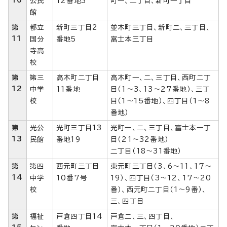
10
公民
12番地3
町一、二丁目、新町一丁目
館
第
都立
新町三丁目2
並木町三丁目、新町二、三丁目、
11
国分
番地5
富士本三丁目
寺高
校
第
第三
高木町二丁目
高木町一、二、三丁目、西町二丁
12
中学
11番地
目（1～3、13～27番地）、三丁
校
目（1～15番地）、四丁目（1～8
番地）
第
光公
光町三丁目13
光町一、二、三丁目、富士本一丁
13
民館
番地19
目（21～32番地）
二丁目（18～31番地）
第
第四
西元町三丁目
東元町三丁目（3、6～11、17～
14
中学
10番7号
19）、四丁目（3～12、17～20
校
番）、西元町二丁目（1～9番）、
三、四丁目
第
福祉
戸倉四丁目14
戸倉二、三、四丁目、