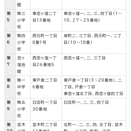
館
第
第三
東恋ヶ窪二丁
東恋ヶ窪一、二、三、四丁目（1～
5
小学
目13番地
10、27～29番地）
校
第
第四
西元町一丁目
泉町二、三丁目、西元町一、二丁
6
小学
8番1号
目（10～18番）
校
第
恋ヶ
西恋ヶ窪一丁
西恋ヶ窪一、二、三丁目
7
窪会
目26番地5
館
第
第一
東戸倉二丁目
東戸倉一丁目（3～28番地）、二
8
中学
6番地
丁目、戸倉一丁目
校
東恋ヶ窪五丁目、西恋ヶ窪四丁目
第
第五
日吉町一丁目
日吉町一、二、三、四丁目
9
小学
30番地
校
第
並木
並木町二丁目
北町一、二、三、四、五丁目、並木