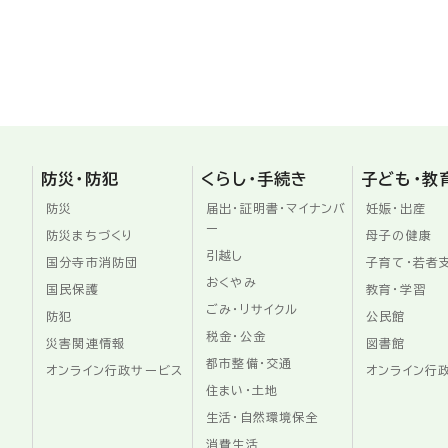
防災・防犯
くらし・手続き
子ども・教
防災
届出・証明書・マイナンバ
妊娠・出産
ー
防災まちづくり
母子の健康
引越し
国分寺市消防団
子育て・若者
おくやみ
国民保護
教育・学習
ごみ・リサイクル
防犯
公民館
税金・公金
災害関連情報
図書館
都市整備・交通
オンライン行政サービス
オンライン行
住まい・土地
生活・自然環境保全
消費生活