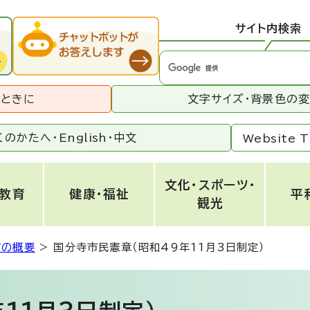
サイト内検索
うときに
文字サイズ・背景色の
くのかたへ・
English
・
中文
Website T
文化・スポーツ・
・教育
健康・福祉
平
観光
市の概要
>
国分寺市民憲章（昭和49年11月3日制定）