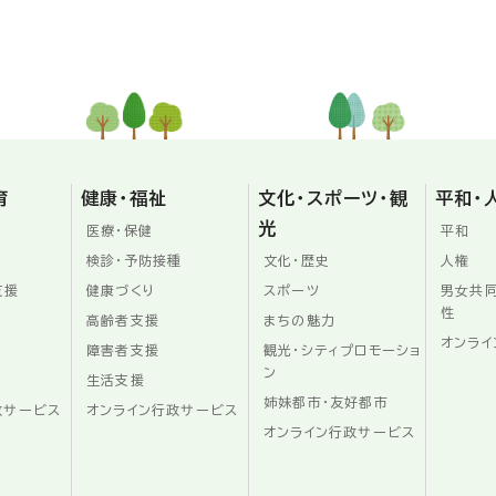
育
健康・福祉
文化・スポーツ・観
平和・
光
医療・保健
平和
検診・予防接種
文化・歴史
人権
支援
健康づくり
スポーツ
男女共
性
高齢者支援
まちの魅力
オンライ
障害者支援
観光・シティプロモーショ
ン
生活支援
姉妹都市・友好都市
政サービス
オンライン行政サービス
オンライン行政サービス