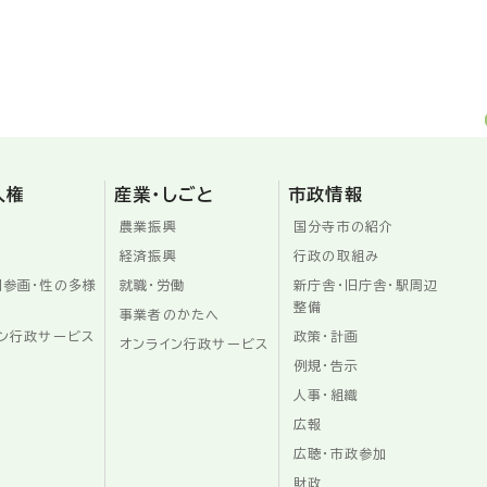
人権
産業・しごと
市政情報
農業振興
国分寺市の紹介
経済振興
行政の取組み
同参画・性の多様
就職・労働
新庁舎・旧庁舎・駅周辺
整備
事業者のかたへ
ン行政サービス
政策・計画
オンライン行政サービス
例規・告示
人事・組織
広報
広聴・市政参加
財政