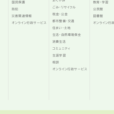
おくやみ
国民保護
教育・学習
ごみ・リサイクル
防犯
公民館
税金・公金
災害関連情報
図書館
都市整備・交通
オンライン行政サービス
オンライン行
住まい・土地
生活・自然環境保全
消費生活
コミュニティ
生涯学習
相談
オンライン行政サービス