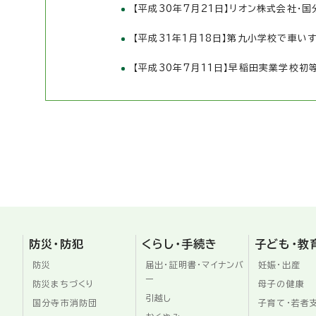
【平成30年7月21日】リオン株式会社
【平成31年1月18日】第九小学校で車い
【平成30年7月11日】早稲田実業学校
防災・防犯
くらし・手続き
子ども・教
防災
届出・証明書・マイナンバ
妊娠・出産
ー
防災まちづくり
母子の健康
引越し
国分寺市消防団
子育て・若者