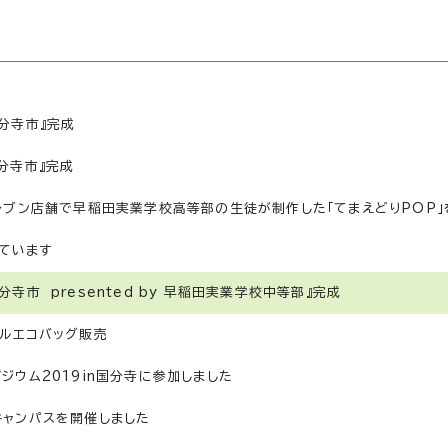
国分寺市』完成
国分寺市』完成
イレブン店舗で早稲田実業学校高等部の生徒が制作した「てまえどりPOP
ています
寺市 presented by 早稲田実業学校中等部』完成
ナルエコバッグ販売
ジウム2019in国分寺に参加しました
キャンパスを開催しました