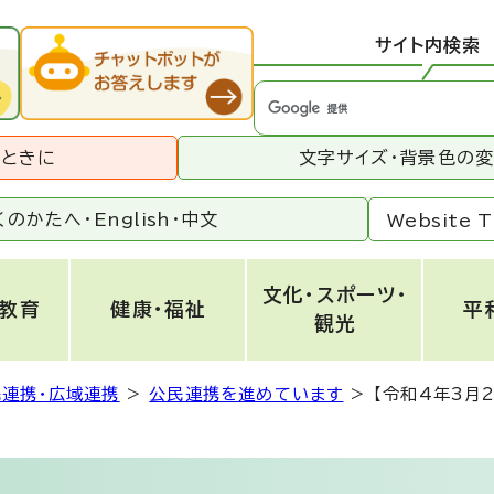
サイト内検索
うときに
文字サイズ・背景色の
くのかたへ・
English
・
中文
Website T
文化・スポーツ・
・教育
健康・福祉
平
観光
民連携・広域連携
>
公民連携を進めています
>
【令和4年3月2