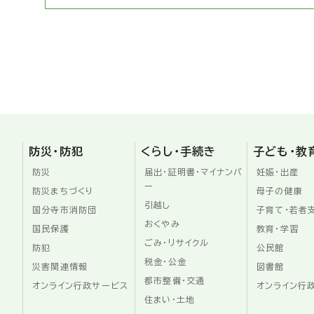
防災・防犯
くらし・手続き
子ども・教
防災
届出・証明書・マイナンバ
妊娠・出産
ー
防災まちづくり
母子の健康
引越し
国分寺市消防団
子育て・若者
おくやみ
国民保護
教育・学習
ごみ・リサイクル
防犯
公民館
税金・公金
災害関連情報
図書館
都市整備・交通
オンライン行政サービス
オンライン行
住まい・土地