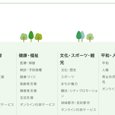
育
健康・福祉
文化・スポーツ・観
平和・
光
医療・保健
平和
検診・予防接種
文化・歴史
人権
支援
健康づくり
スポーツ
男女共
性
高齢者支援
まちの魅力
オンライ
障害者支援
観光・シティプロモーショ
ン
生活支援
姉妹都市・友好都市
政サービス
オンライン行政サービス
オンライン行政サービス