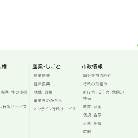
人権
産業・しごと
市政情報
農業振興
国分寺市の紹介
経済振興
行政の取組み
同参画・性の多様
就職・労働
新庁舎・旧庁舎・駅周辺
整備
事業者のかたへ
ン行政サービス
政策・計画
オンライン行政サービス
例規・告示
人事・組織
広報