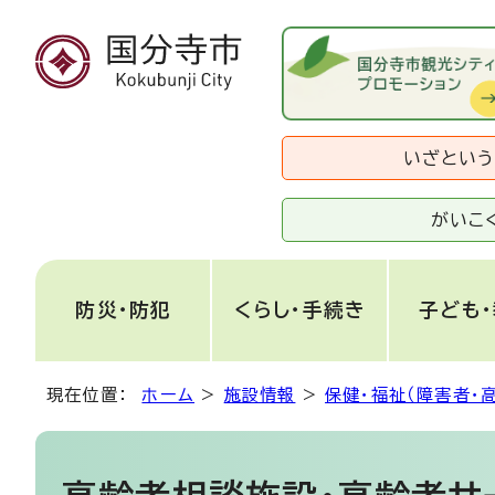
いざとい
がいこ
防災・防犯
くらし・手続き
子ども
現在位置：
ホーム
>
施設情報
>
保健・福祉（障害者・