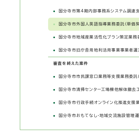
国分寺市第4期内部事務系システム調達
国分寺市外国人英語指導業務委託（単価
国分寺市地域産業活性化プラン策定業務
国分寺市旧庁舎用地利活用事業事業者選
審査を終えた案件
国分寺市市民課窓口業務等支援業務委託
国分寺市清掃センター工場棟他解体撤去工
国分寺市行政手続オンライン化推進支援
国分寺市おもてなし・地域交流施設管理