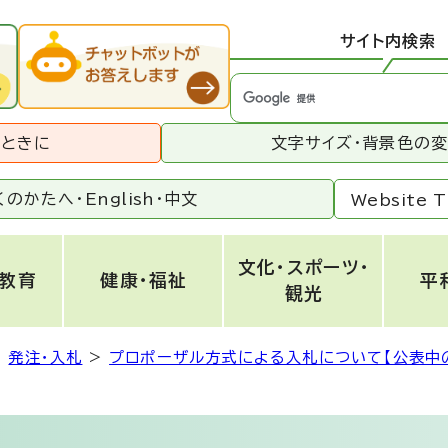
サイト内検索
うときに
文字サイズ・背景色の
くのかたへ・
English
・
中文
Website T
文化・スポーツ・
・教育
健康・福祉
平
観光
>
発注・入札
>
プロポーザル方式による入札について【公表中