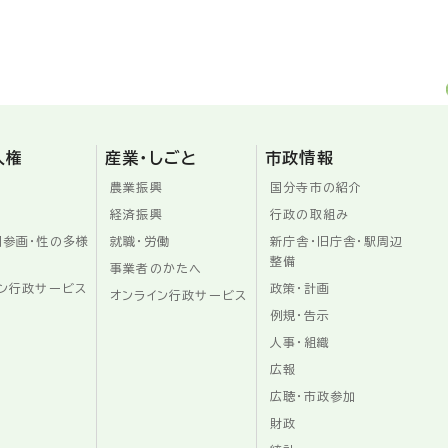
人権
産業・しごと
市政情報
農業振興
国分寺市の紹介
経済振興
行政の取組み
同参画・性の多様
就職・労働
新庁舎・旧庁舎・駅周辺
整備
事業者のかたへ
ン行政サービス
政策・計画
オンライン行政サービス
例規・告示
人事・組織
広報
広聴・市政参加
財政