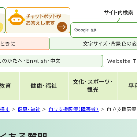
サイト内検索
うときに
文字サイズ・背景色の
くのかたへ・
English
・
中文
Website T
文化・スポーツ・
・教育
健康・福祉
平
観光
ら探す
>
健康・福祉
>
自立支援医療（障害者）
>
自立支援医療