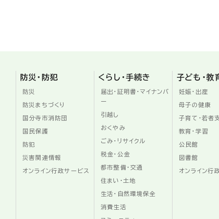
防災・防犯
くらし・手続き
子ども・教
防災
届出・証明書・マイナンバ
妊娠・出産
ー
防災まちづくり
母子の健康
引越し
国分寺市消防団
子育て・若者
おくやみ
国民保護
教育・学習
ごみ・リサイクル
防犯
公民館
税金・公金
災害関連情報
図書館
都市整備・交通
オンライン行政サービス
オンライン行
住まい・土地
生活・自然環境保全
消費生活