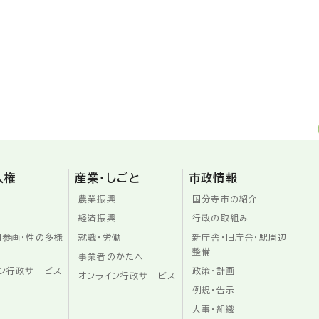
人権
産業・しごと
市政情報
農業振興
国分寺市の紹介
経済振興
行政の取組み
同参画・性の多様
就職・労働
新庁舎・旧庁舎・駅周辺
整備
事業者のかたへ
ン行政サービス
政策・計画
オンライン行政サービス
例規・告示
人事・組織