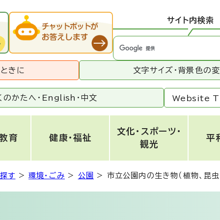
サイト内検索
うときに
文字サイズ・背景色の
くのかたへ・
English
・
中文
Website T
文化・スポーツ・
・教育
健康・福祉
平
観光
ら探す
>
環境・ごみ
>
公園
>
市立公園内の生き物（植物、昆虫