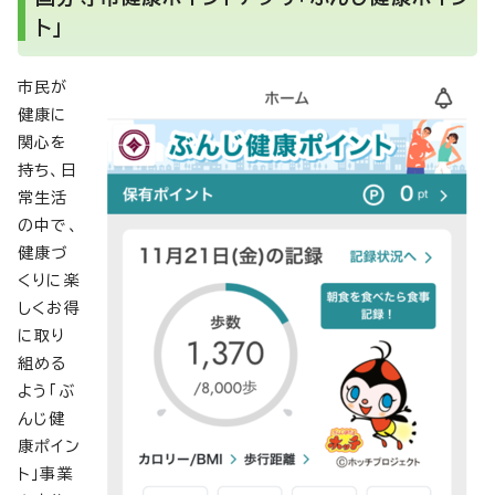
ト」
市民が
健康に
関心を
持ち、日
常生活
の中で、
健康づ
くりに楽
しくお得
に取り
組める
よう「ぶ
んじ健
康ポイン
ト」事業