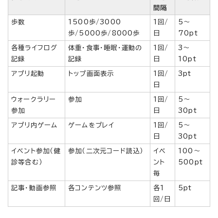
間隔
歩数
1500歩/3000
1回/
5～
歩/5000歩/8000歩
日
70pt
各種ライフログ
体重・食事・睡眠・運動の
1回/
3～
記録
記録
日
10pt
アプリ起動
トップ画面表示
1回/
3pt
日
ウォークラリー
参加
1回/
5～
参加
日
30pt
アプリ内ゲーム
ゲームをプレイ
1回/
5～
日
30pt
イベント参加（健
参加（二次元コード読込）
イベ
100～
診等含む）
ント
500pt
毎
記事・動画参照
各コンテンツ参照
各1
5pt
回/日