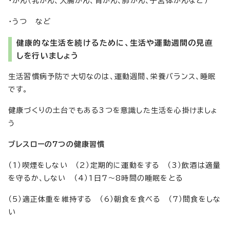
・がん（乳がん、大腸がん、胃がん、肺がん、子宮体がんなど）
・うつ など
健康的な生活を続けるために、生活や運動週間の見直
しを行いましょう
生活習慣病予防で大切なのは、運動週間、栄養バランス、睡眠
です。
健康づくりの土台でもある3つを意識した生活を心掛けましょ
う
ブレスローの7つの健康習慣
（1）喫煙をしない （2）定期的に運動をする （3）飲酒は適量
を守るか、しない （4）1日7～8時間の睡眠をとる
（5）適正体重を維持する （6）朝食を食べる （7）間食をしな
い