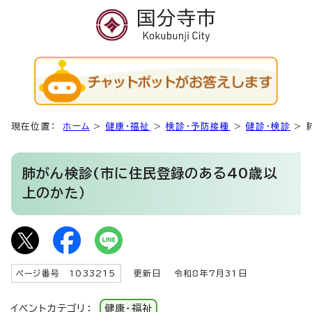
現在位置：
ホーム
>
健康・福祉
>
検診・予防接種
>
健診・検診
>
肺がん検診(市に住民登録のある40歳以
上のかた）
ページ番号 1033215
更新日
令和8年7月31日
イベントカテゴリ：
健康・福祉