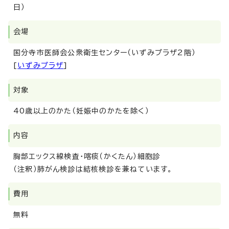
日）
会場
国分寺市医師会公衆衛生センター（いずみプラザ2階）
[
いずみプラザ
]
対象
40歳以上のかた（妊娠中のかたを除く）
内容
胸部エックス線検査・喀痰（かくたん）細胞診
（注釈）肺がん検診は結核検診を兼ねています。
費用
無料