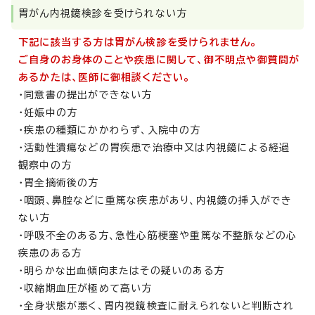
胃がん内視鏡検診を受けられない方
下記に該当する方は胃がん検診を受けられません。
ご自身のお身体のことや疾患に関して、御不明点や御質問が
あるかたは、医師に御相談ください。
・同意書の提出ができない方
・妊娠中の方
・疾患の種類にかかわらず、入院中の方
・活動性潰瘍などの胃疾患で治療中又は内視鏡による経過
観察中の方
・胃全摘術後の方
・咽頭、鼻腔などに重篤な疾患があり、内視鏡の挿入ができ
ない方
・呼吸不全のある方、急性心筋梗塞や重篤な不整脈などの心
疾患のある方
・明らかな出血傾向またはその疑いのある方
・収縮期血圧が極めて高い方
・全身状態が悪く、胃内視鏡検査に耐えられないと判断され