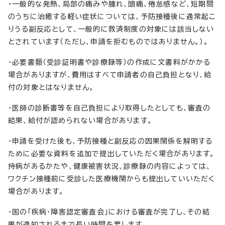
・一般的な発熱、局部の痛みや腫れ、頭痛、倦怠感など、短期間
のうちに治癒する軽い症状については、予防接種後に通常起こ
りうる副反応として、一般的に救済制度の対象には該当しない
とされています（ただし、申請を拒むものではありません。）。
・必要書類（受診証明書や診療録等）の作成に文書料がかかる
場合がありますが、費用はすべて申請者の自己負担となり、給
付の対象とはなりません。
・医師の診断書等を自己負担により取得したとしても、審査の
結果、給付が認められない場合があります。
・申請を受けた後も、予防接種と副反応の因果関係を解明する
ために必要な資料を追加で提出していただく場合があります。
持病があるかたや、健康被害状況、診療録の内容によっては、
ワクチン接種前に受診した医療機関からも提出していいただく
場合があります。
・国の「疾病・障害認定審査会」における審査が完了し、その結
果が通知されるまで長い時間を要します。