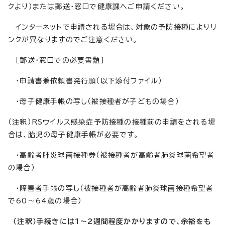
クより）または郵送・窓口で健康課へご申請ください。
インターネットで申請される場合は、対象の予防接種によりリ
ンクが異なりますのでご注意ください。
［郵送・窓口での必要書類］
・申請書兼依頼書発行願（以下添付ファイル）
・母子健康手帳の写し（被接種者が子どもの場合）
（注釈）RSウイルス感染症予防接種の接種前の申請をされる場
合は、胎児の母子健康手帳が必要です。
・高齢者肺炎球菌接種券（被接種者が高齢者肺炎球菌希望者
の場合）
・障害者手帳の写し（被接種者が高齢者肺炎球菌接種希望者
で60～64歳の場合）
（注釈）手続きには1～2週間程度かかりますので、余裕をも