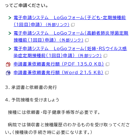
ってご申請ください。
電子申請システム LoGoフォーム（子ども・定期接種前
（1回目）申請）
（外部リンク）
電子申請システム LoGoフォーム（高齢者肺炎球菌定期
接種前（1回目）申請）
（外部リンク）
電子申請システム LoGoフォーム（妊婦・RSウイルス感
染症定期接種前（1回目）申請）
（外部リンク）
申請書兼依頼書発行願 （PDF 135.0 KB）
申請書兼依頼書発行願 （Word 21.5 KB）
3．承認書と依頼書の発行
4．予防接種を受けましょう
接種には依頼書・母子健康手帳等が必要です。
病院では領収書と接種履歴のわかるものを受け取ってくださ
い。（接種後の手続き時に必要になります。）