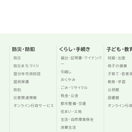
防災・防犯
くらし・手続き
子ども・教
防災
届出・証明書・マイナンバ
妊娠・出産
ー
防災まちづくり
母子の健康
引越し
国分寺市消防団
子育て・若者
おくやみ
国民保護
教育・学習
ごみ・リサイクル
防犯
公民館
税金・公金
災害関連情報
図書館
都市整備・交通
オンライン行政サービス
オンライン行
住まい・土地
生活・自然環境保全
消費生活