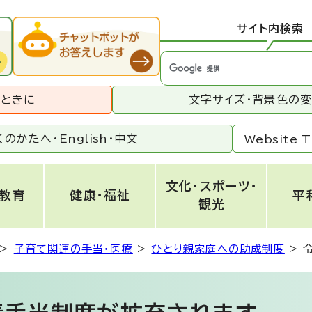
サイト内検索
うときに
文字サイズ・背景色の
くのかたへ・
English
・
中文
Website T
文化・スポーツ・
・教育
健康・福祉
平
観光
>
子育て関連の手当・医療
>
ひとり親家庭への助成制度
>