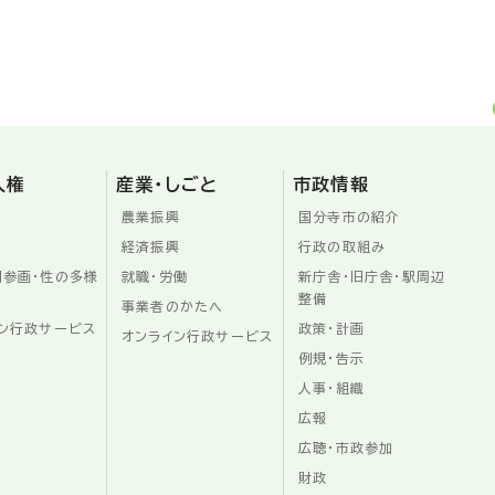
人権
産業・しごと
市政情報
農業振興
国分寺市の紹介
経済振興
行政の取組み
同参画・性の多様
就職・労働
新庁舎・旧庁舎・駅周辺
整備
事業者のかたへ
ン行政サービス
政策・計画
オンライン行政サービス
例規・告示
人事・組織
広報
広聴・市政参加
財政