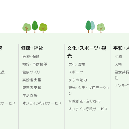
育
健康・福祉
文化・スポーツ・観
平和・
光
医療・保健
平和
検診・予防接種
文化・歴史
人権
支援
健康づくり
スポーツ
男女共
性
高齢者支援
まちの魅力
オンライ
障害者支援
観光・シティプロモーショ
ン
生活支援
姉妹都市・友好都市
政サービス
オンライン行政サービス
オンライン行政サービス