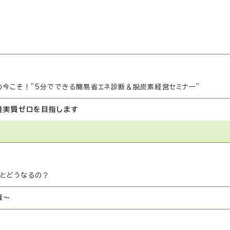
の今こそ！”5分でできる簡易省エネ診断＆脱炭素経営セミナー”
量実質ゼロを目指します
いとどうなるの？
策～