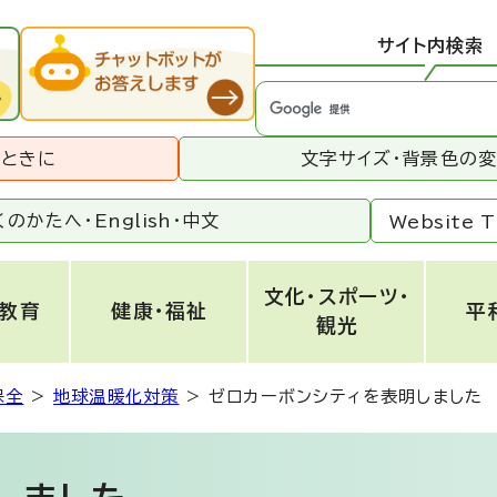
サイト内検索
うときに
文字サイズ・背景色の
くのかたへ・
English
・
中文
Website T
文化・スポーツ・
・教育
健康・福祉
平
観光
保全
>
地球温暖化対策
>
ゼロカーボンシティを表明しました