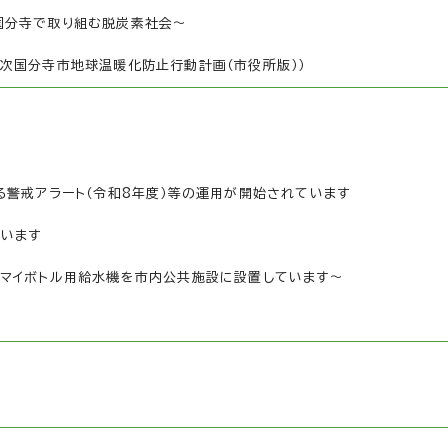
国分寺で取り組む脱炭素社会～
次国分寺市地球温暖化防止行動計画（市役所版））
る警戒アラート（令和8年度）等の運用が開始されています
ています
～マイボトル用給水機を市内公共施設に設置しています～