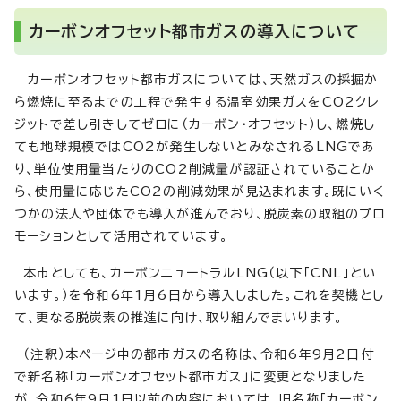
カーボンオフセット都市ガスの導入について
カーボンオフセット都市ガスについては、天然ガスの採掘か
ら燃焼に至るまでの工程で発生する温室効果ガスをCO2クレ
ジットで差し引きしてゼロに（カーボン・オフセット）し、燃焼し
ても地球規模ではCO2が発生しないとみなされるLNGであ
り、単位使用量当たりのCO2削減量が認証されていることか
ら、使用量に応じたCO2の削減効果が見込まれます。既にいく
つかの法人や団体でも導入が進んでおり、脱炭素の取組のプロ
モーションとして活用されています。
本市としても、カーボンニュートラルLNG（以下「CNL」とい
います。）を令和6年1月6日から導入しました。これを契機とし
て、更なる脱炭素の推進に向け、取り組んでまいります。
（注釈）本ページ中の都市ガスの名称は、令和6年9月2日付
で新名称「カーボンオフセット都市ガス」に変更となりました
が、令和6年9月1日以前の内容においては、旧名称「カーボン