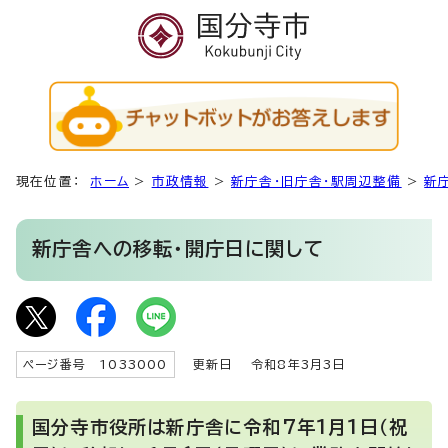
現在位置：
ホーム
>
市政情報
>
新庁舎・旧庁舎・駅周辺整備
>
新
新庁舎への移転・開庁日に関して
ページ番号 1033000
更新日
令和8年3月3日
国分寺市役所は新庁舎に令和7年1月1日（祝