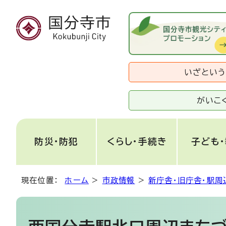
いざとい
がいこ
防災・防犯
くらし・手続き
子ども
現在位置：
ホーム
>
市政情報
>
新庁舎・旧庁舎・駅周