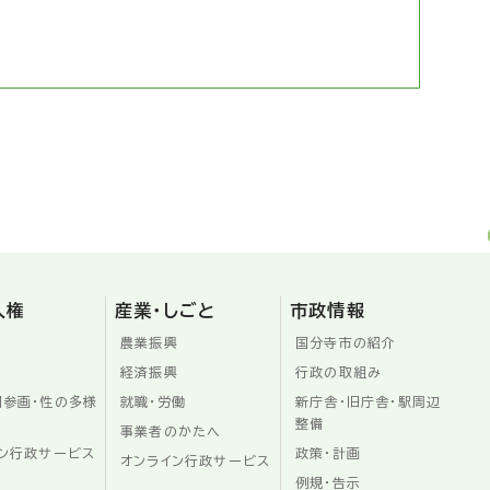
人権
産業・しごと
市政情報
農業振興
国分寺市の紹介
経済振興
行政の取組み
同参画・性の多様
就職・労働
新庁舎・旧庁舎・駅周辺
整備
事業者のかたへ
ン行政サービス
政策・計画
オンライン行政サービス
例規・告示