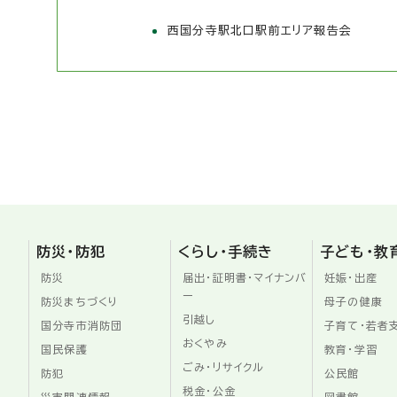
西国分寺駅北口駅前エリア報告会
防災・防犯
くらし・手続き
子ども・教
防災
届出・証明書・マイナンバ
妊娠・出産
ー
防災まちづくり
母子の健康
引越し
国分寺市消防団
子育て・若者
おくやみ
国民保護
教育・学習
ごみ・リサイクル
防犯
公民館
税金・公金