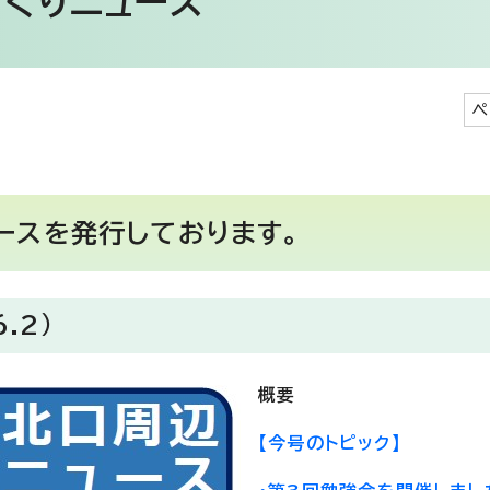
くりニュース
ペ
ースを発行しております。
.2）
概要
【今号のトピック】