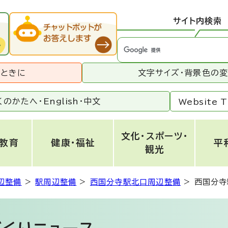
サイト内検索
うときに
文字サイズ・背景色の
くのかたへ・
English
・
中文
Website T
文化・スポーツ・
・教育
健康・福祉
平
観光
辺整備
>
駅周辺整備
>
西国分寺駅北口周辺整備
>
西国分寺