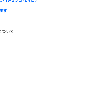
（1月23日・24日）
ます
について