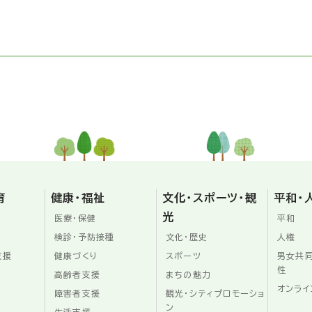
育
健康・福祉
文化・スポーツ・観
平和・
光
医療・保健
平和
検診・予防接種
文化・歴史
人権
支援
健康づくり
スポーツ
男女共
性
高齢者支援
まちの魅力
オンライ
障害者支援
観光・シティプロモーショ
ン