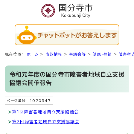
現在位置：
ホーム
>
市政情報
>
審議会等
>
健康・福祉
>
障害者
令和元年度の国分寺市障害者地域自立支援
協議会開催報告
ページ番号 1020847
第1回障害者地域自立支援協議会
第2回障害者地域自立支援協議会