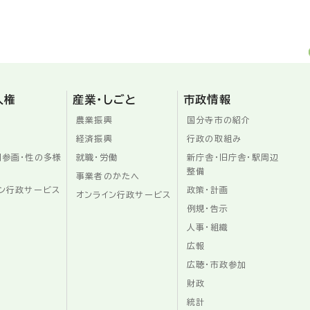
人権
産業・しごと
市政情報
農業振興
国分寺市の紹介
経済振興
行政の取組み
同参画・性の多様
就職・労働
新庁舎・旧庁舎・駅周辺
整備
事業者のかたへ
ン行政サービス
政策・計画
オンライン行政サービス
例規・告示
人事・組織
広報
広聴・市政参加
財政
統計