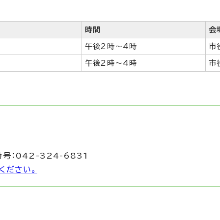
時間
会
午後2時～4時
市
午後2時～4時
市
号：042-324-6831
ください。