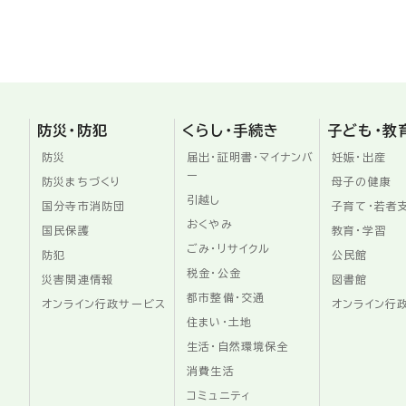
防災・防犯
くらし・手続き
子ども・教
防災
届出・証明書・マイナンバ
妊娠・出産
ー
防災まちづくり
母子の健康
引越し
国分寺市消防団
子育て・若者
おくやみ
国民保護
教育・学習
ごみ・リサイクル
防犯
公民館
税金・公金
災害関連情報
図書館
都市整備・交通
オンライン行政サービス
オンライン行
住まい・土地
生活・自然環境保全
消費生活
コミュニティ