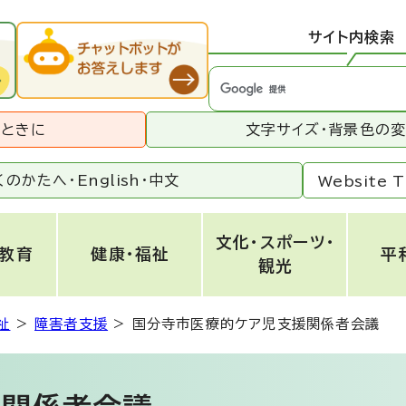
サイト内検索
うときに
文字サイズ・背景色の
くのかたへ・
English
・
中文
Website T
文化・スポーツ・
・教育
健康・福祉
平
観光
祉
>
障害者支援
>
国分寺市医療的ケア児支援関係者会議