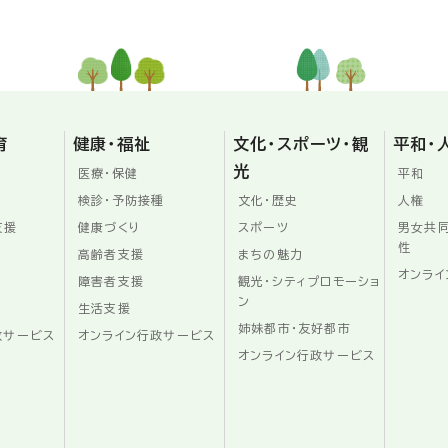
育
健康・福祉
文化・スポーツ・観
平和・
光
医療・保健
平和
検診・予防接種
文化・歴史
人権
支援
健康づくり
スポーツ
男女共
性
高齢者支援
まちの魅力
オンライ
障害者支援
観光・シティプロモーショ
ン
生活支援
姉妹都市・友好都市
政サービス
オンライン行政サービス
オンライン行政サービス