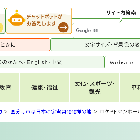
サイト内検索
うときに
文字サイズ・背景色の
くのかたへ・
English
・
中文
Website T
文化・スポーツ・
・教育
健康・福祉
平
観光
力
>
国分寺市は日本の宇宙開発発祥の地
>
ロケットマンホー