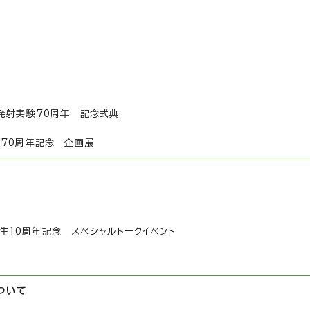
平発射実験70周年 記念式典
験70周年記念 企画展
i誕生10周年記念 スペシャルトークイベント
ついて