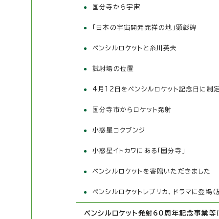
国分寺から宇宙
「日本の宇宙開発発祥の地」顕彰碑
ペンシルロケットと糸川英夫
試射場の位置
4月12日をペンシルロケット記念日に制
国分寺市からロケット発射
小惑星コクブンジ
小惑星イトカワにある「国分寺」
ペンシルロケットを寄贈いただきました
ペンシルロケットレプリカ、ドラマに登場（
ペンシルロケット発射60周年記念事業等