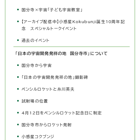
国分寺×宇宙「子ども宇宙教室」
【アーカイブ配信中】小惑星Kokubunji誕生10周年記
念 スペシャルトークイベント
過去のイベント
「日本の宇宙開発発祥の地 国分寺市」について
国分寺から宇宙
「日本の宇宙開発発祥の地」顕彰碑
ペンシルロケットと糸川英夫
試射場の位置
4月12日をペンシルロケット記念日に制定
国分寺市からロケット発射
小惑星コクブンジ