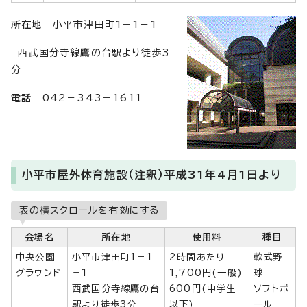
所在地
小平市津田町1－1－1
西武国分寺線鷹の台駅より徒歩3
分
電話
042－343－1611
小平市屋外体育施設（注釈）平成31年4月1日より
表の横スクロールを有効にする
会場名
所在地
使用料
種目
中央公園
小平市津田町1－1
2時間あたり
軟式野
グラウンド
－1
1,700円(一般)
球
西武国分寺線鷹の台
600円(中学生
ソフトボ
駅より徒歩3分
以下)
ール