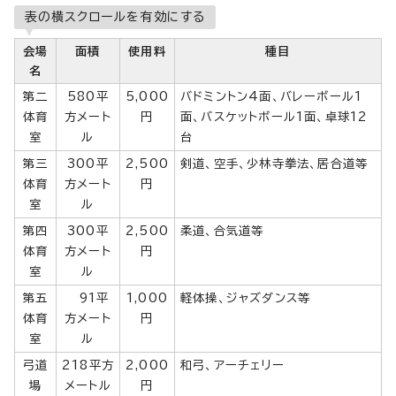
表の横スクロールを有効にする
会場
面積
使用料
種目
名
第二
580平
5,000
バドミントン4面、バレーボール1
体育
方メート
円
面、バスケットボール1面、卓球12
室
ル
台
第三
300平
2,500
剣道、空手、少林寺拳法、居合道等
体育
方メート
円
室
ル
第四
300平
2,500
柔道、合気道等
体育
方メート
円
室
ル
第五
91平
1,000
軽体操、ジャズダンス等
体育
方メート
円
室
ル
弓道
218平方
2,000
和弓、アーチェリー
場
メートル
円