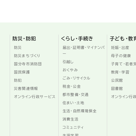
防災・防犯
くらし・手続き
子ども・教
防災
届出・証明書・マイナンバ
妊娠・出産
ー
防災まちづくり
母子の健康
引越し
国分寺市消防団
子育て・若者
おくやみ
国民保護
教育・学習
ごみ・リサイクル
防犯
公民館
税金・公金
災害関連情報
図書館
都市整備・交通
オンライン行政サービス
オンライン行
住まい・土地
生活・自然環境保全
消費生活
コミュニティ
生涯学習