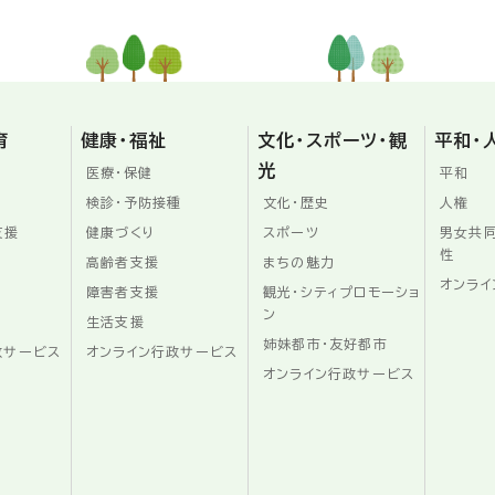
育
健康・福祉
文化・スポーツ・観
平和・
光
医療・保健
平和
検診・予防接種
文化・歴史
人権
支援
健康づくり
スポーツ
男女共
性
高齢者支援
まちの魅力
オンライ
障害者支援
観光・シティプロモーショ
ン
生活支援
姉妹都市・友好都市
政サービス
オンライン行政サービス
オンライン行政サービス