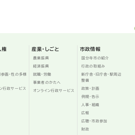
人権
産業・しごと
市政情報
農業振興
国分寺市の紹介
経済振興
行政の取組み
同参画・性の多様
就職・労働
新庁舎・旧庁舎・駅周辺
整備
事業者のかたへ
ン行政サービス
政策・計画
オンライン行政サービス
例規・告示
人事・組織
広報
広聴・市政参加
財政