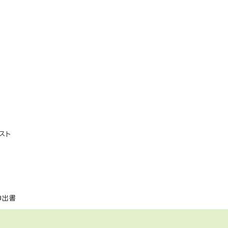
スト
申出書