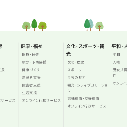
育
健康・福祉
文化・スポーツ・観
平和・
光
医療・保健
平和
検診・予防接種
文化・歴史
人権
支援
健康づくり
スポーツ
男女共
性
高齢者支援
まちの魅力
オンライ
障害者支援
観光・シティプロモーショ
ン
生活支援
姉妹都市・友好都市
政サービス
オンライン行政サービス
オンライン行政サービス