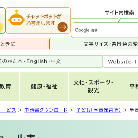
サイト内検索
うときに
文字サイズ・背景色の
くのかたへ・
English
・
中文
Website T
文化・スポーツ・
・教育
健康・福祉
平
観光
サービス
>
申請書ダウンロード
>
子ども（学童保育所）
>
学