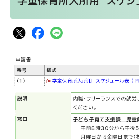
学童保育所入所用 スケジ
申請書
番号
様式
(1)
学童保育所入所用 スケジュール表 （PDF
説明
内職・フリーランスでの就
ください。
窓口
子ども子育て支援課 児童
午前8時30分から午後
月曜日から金曜日まで（