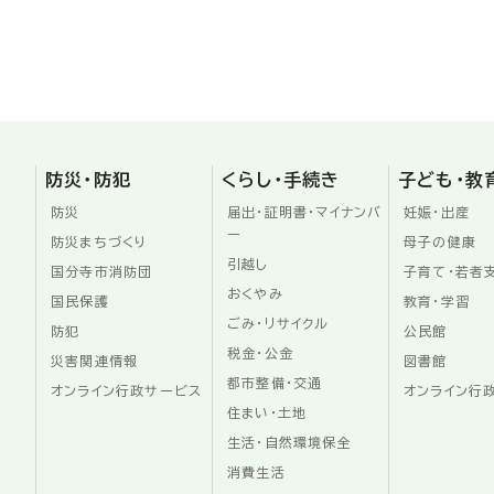
防災・防犯
くらし・手続き
子ども・教
防災
届出・証明書・マイナンバ
妊娠・出産
ー
防災まちづくり
母子の健康
引越し
国分寺市消防団
子育て・若者
おくやみ
国民保護
教育・学習
ごみ・リサイクル
防犯
公民館
税金・公金
災害関連情報
図書館
都市整備・交通
オンライン行政サービス
オンライン行
住まい・土地
生活・自然環境保全
消費生活