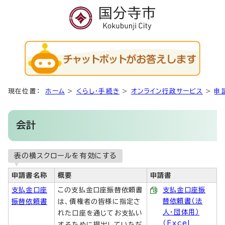
現在位置：
ホーム
>
くらし・手続き
>
オンライン行政サービス
>
申
会計
表の横スクロールを有効にする
申請書名称
概要
申請書
支払金口座
この支払金口座振替依頼書
支払金口座振
替依頼書（法
振替依頼書
は、債権者の皆様に指定さ
人・団体用）
れた口座を通じてお支払い
（Excel
するために提出していただ