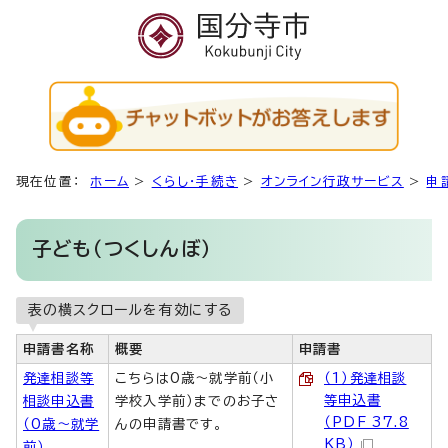
現在位置：
ホーム
>
くらし・手続き
>
オンライン行政サービス
>
申
子ども（つくしんぼ）
表の横スクロールを有効にする
申請書名称
概要
申請書
発達相談等
こちらは0歳～就学前（小
（1）発達相談
等申込書
相談申込書
学校入学前）までのお子さ
（PDF 37.8
（0歳～就学
んの申請書です。
KB）
前）