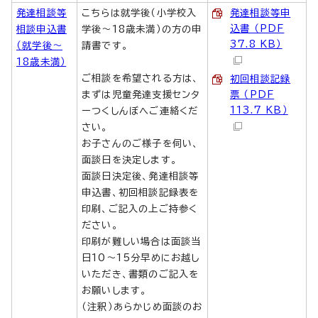
発達相談等
こちらは就学後（小学校入
発達相談等申
込書 （PDF
相談申込書
学後～18歳未満）の方の申
37.8 KB）
（就学後～
請書です。
18歳未満）
ご相談を希望される方は、
初回相談記録
まずは児童発達支援センタ
票 （PDF
113.7 KB）
ーつくしんぼへご連絡くだ
さい。
お子さんのご様子を伺い、
面談日を決定します。
面談日決定後、発達相談等
申込書、初回相談記録表を
印刷、ご記入の上ご持参く
ださい。
印刷が難しい場合は面談当
日10～15分早めにお越し
いただき、書類のご記入を
お願いします。
（注釈）あらかじめ面談のお