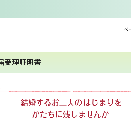
ペ
届受理証明書