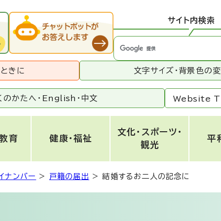
サイト内検索
うときに
文字サイズ・背景色の
くのかたへ・
English
・
中文
Website T
文化・スポーツ・
・教育
健康・福祉
平
観光
イナンバー
>
戸籍の届出
>
結婚するお二人の記念に