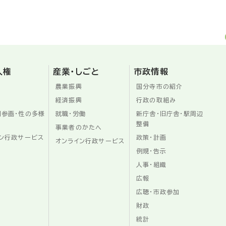
人権
産業・しごと
市政情報
農業振興
国分寺市の紹介
経済振興
行政の取組み
同参画・性の多様
就職・労働
新庁舎・旧庁舎・駅周辺
整備
事業者のかたへ
ン行政サービス
政策・計画
オンライン行政サービス
例規・告示
人事・組織
広報
広聴・市政参加
財政
統計