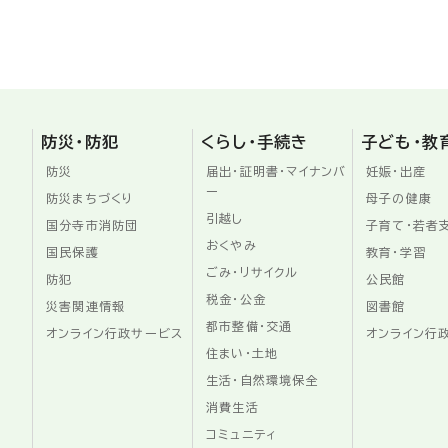
防災・防犯
くらし・手続き
子ども・教
防災
届出・証明書・マイナンバ
妊娠・出産
ー
防災まちづくり
母子の健康
引越し
国分寺市消防団
子育て・若者
おくやみ
国民保護
教育・学習
ごみ・リサイクル
防犯
公民館
税金・公金
災害関連情報
図書館
都市整備・交通
オンライン行政サービス
オンライン行
住まい・土地
生活・自然環境保全
消費生活
コミュニティ