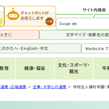
サイト内検索
うときに
文字サイズ・背景色の
くのかたへ・
English
・
中文
Website T
文化・スポーツ・
・教育
健康・福祉
平
観光
民連携・広域連携
>
企業・大学との連携
>
学校法人藤村学園（