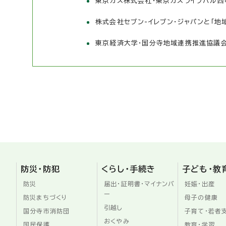
東京ガス株式会社・東京ガスライフバル西
株式会社セブン-イレブン・ジャパンと「
東京経済大学・国分寺地域連携推進協議
防災・防犯
くらし・手続き
子ども・教
防災
届出・証明書・マイナンバ
妊娠・出産
ー
防災まちづくり
母子の健康
引越し
国分寺市消防団
子育て・若者
おくやみ
国民保護
教育・学習