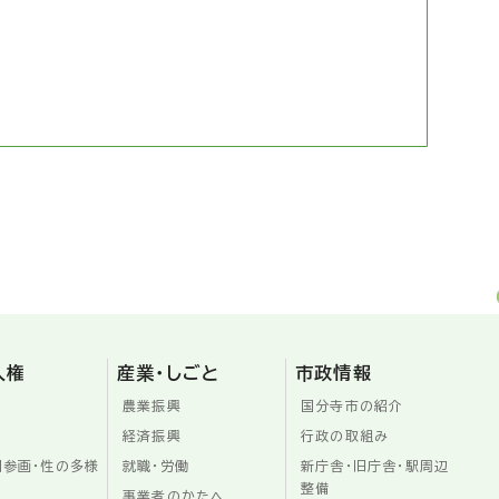
結
人権
産業・しごと
市政情報
農業振興
国分寺市の紹介
経済振興
行政の取組み
同参画・性の多様
就職・労働
新庁舎・旧庁舎・駅周辺
整備
事業者のかたへ